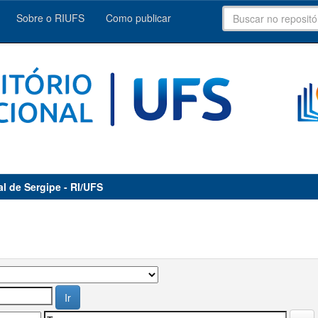
Sobre o RIUFS
Como publicar
al de Sergipe - RI/UFS