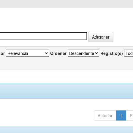
por
Ordenar
Registro(s)
Anterior
1
P