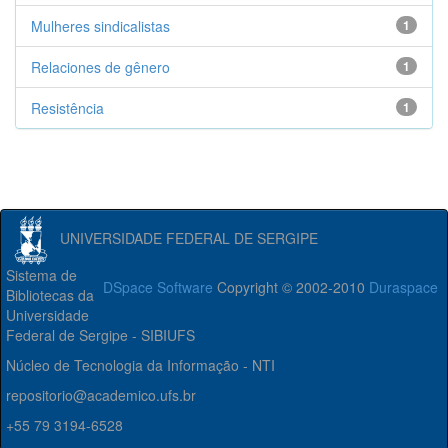
Mulheres sindicalistas
1
Relaciones de gênero
1
Resistência
1
UNIVERSIDADE FEDERAL DE SERGIPE
Sistema de
DSpace Software
Copyright © 2002-2010
Duraspace
Bibliotecas da
Universidade
Federal de Sergipe - SIBIUFS
Núcleo de Tecnologia da Informação - NTI
repositorio@academico.ufs.br
+55 79 3194-6528