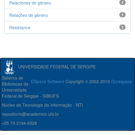
Relaciones de gênero
1
Relações de gênero
1
Resistance
1
UNIVERSIDADE FEDERAL DE SERGIPE
Sistema de
DSpace Software
Copyright © 2002-2010
Duraspace
Bibliotecas da
Universidade
Federal de Sergipe - SIBIUFS
Núcleo de Tecnologia da Informação - NTI
repositorio@academico.ufs.br
+55 79 3194-6528