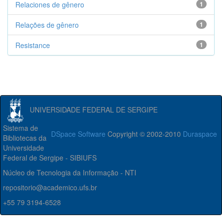
Relaciones de gênero
1
Relações de gênero
1
Resistance
1
UNIVERSIDADE FEDERAL DE SERGIPE
Sistema de
DSpace Software
Copyright © 2002-2010
Duraspace
Bibliotecas da
Universidade
Federal de Sergipe - SIBIUFS
Núcleo de Tecnologia da Informação - NTI
repositorio@academico.ufs.br
+55 79 3194-6528