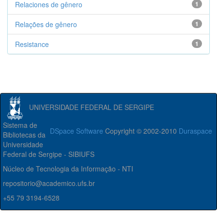
Relaciones de gênero
1
Relações de gênero
1
Resistance
1
UNIVERSIDADE FEDERAL DE SERGIPE
Sistema de
DSpace Software
Copyright © 2002-2010
Duraspace
Bibliotecas da
Universidade
Federal de Sergipe - SIBIUFS
Núcleo de Tecnologia da Informação - NTI
repositorio@academico.ufs.br
+55 79 3194-6528