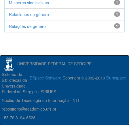
Mulheres sindicalistas
1
Relaciones de gênero
1
Relações de gênero
1
UNIVERSIDADE FEDERAL DE SERGIPE
Sistema de
DSpace Software
Copyright © 2002-2010
Duraspace
Bibliotecas da
Universidade
Federal de Sergipe - SIBIUFS
Núcleo de Tecnologia da Informação - NTI
repositorio@academico.ufs.br
+55 79 3194-6528