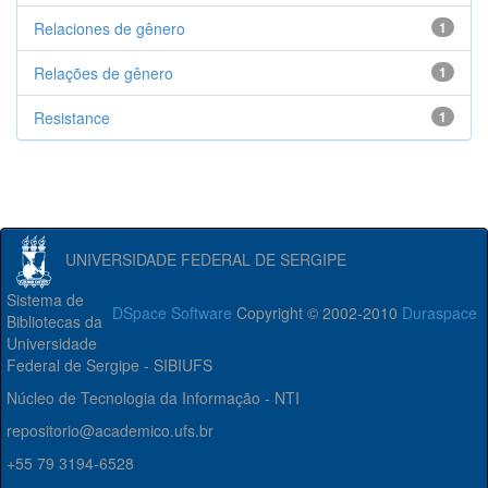
Relaciones de gênero
1
Relações de gênero
1
Resistance
1
UNIVERSIDADE FEDERAL DE SERGIPE
Sistema de
DSpace Software
Copyright © 2002-2010
Duraspace
Bibliotecas da
Universidade
Federal de Sergipe - SIBIUFS
Núcleo de Tecnologia da Informação - NTI
repositorio@academico.ufs.br
+55 79 3194-6528