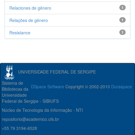
Relaciones de gênero
1
Relações de gênero
1
Resistance
1
UNIVERSIDADE FEDERAL DE SERGIPE
Sistema de
DSpace Software
Copyright © 2002-2010
Duraspace
Bibliotecas da
Universidade
Federal de Sergipe - SIBIUFS
Núcleo de Tecnologia da Informação - NTI
repositorio@academico.ufs.br
+55 79 3194-6528