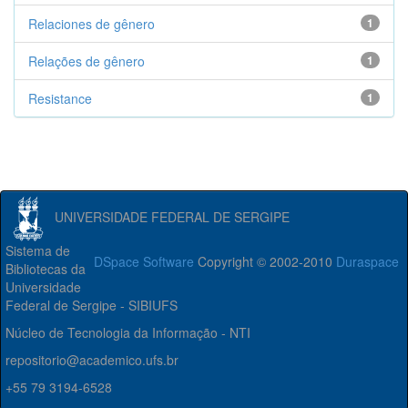
Relaciones de gênero
1
Relações de gênero
1
Resistance
1
UNIVERSIDADE FEDERAL DE SERGIPE
Sistema de
DSpace Software
Copyright © 2002-2010
Duraspace
Bibliotecas da
Universidade
Federal de Sergipe - SIBIUFS
Núcleo de Tecnologia da Informação - NTI
repositorio@academico.ufs.br
+55 79 3194-6528