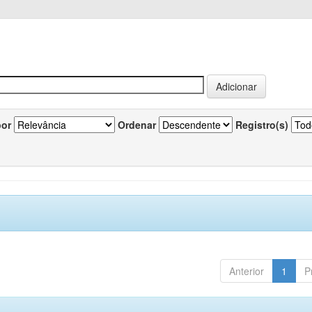
por
Ordenar
Registro(s)
Anterior
1
P