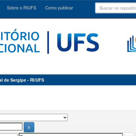
Sobre o RIUFS
Como publicar
al de Sergipe - RI/UFS