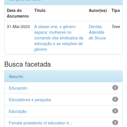
Data do
Título
Autor(es)
Tipo
documento
31-Mai-2023
A classe une, o gênero
Dantas,
Tese
separa: mulheres no
Adenilde
comando dos sindicatos da
de Souza
educação e as relações de
gênero
Busca facetada
Assunto
Educación
1
Educadores e pesquisa
1
Educação
1
Female presidents of education tr...
1