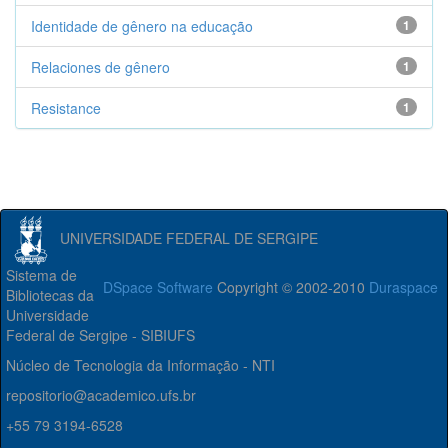
Identidade de gênero na educação
1
Relaciones de gênero
1
Resistance
1
UNIVERSIDADE FEDERAL DE SERGIPE
Sistema de
DSpace Software
Copyright © 2002-2010
Duraspace
Bibliotecas da
Universidade
Federal de Sergipe - SIBIUFS
Núcleo de Tecnologia da Informação - NTI
repositorio@academico.ufs.br
+55 79 3194-6528