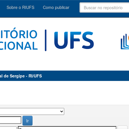
Sobre o RIUFS
Como publicar
al de Sergipe - RI/UFS