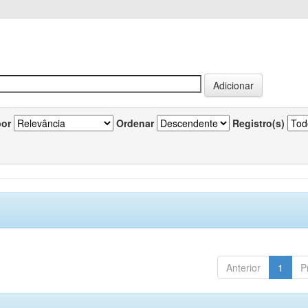
por
Ordenar
Registro(s)
Anterior
1
P