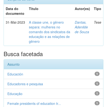
Data do
Título
Autor(es)
Tipo
documento
31-Mai-2023
A classe une, o gênero
Dantas,
Tese
separa: mulheres no
Adenilde
comando dos sindicatos da
de Souza
educação e as relações de
gênero
Busca facetada
Assunto
Educación
1
Educadores e pesquisa
1
Educação
1
Female presidents of education tr...
1