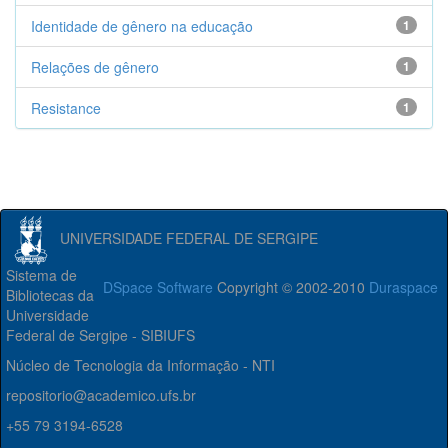
Identidade de gênero na educação
1
Relações de gênero
1
Resistance
1
UNIVERSIDADE FEDERAL DE SERGIPE
Sistema de
DSpace Software
Copyright © 2002-2010
Duraspace
Bibliotecas da
Universidade
Federal de Sergipe - SIBIUFS
Núcleo de Tecnologia da Informação - NTI
repositorio@academico.ufs.br
+55 79 3194-6528