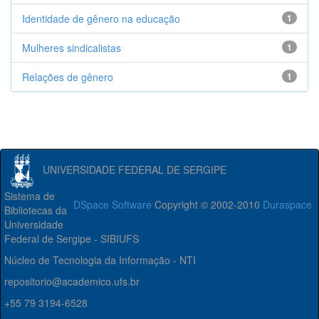
Identidade de gênero na educação
1
Mulheres sindicalistas
1
Relações de gênero
1
UNIVERSIDADE FEDERAL DE SERGIPE
Sistema de
DSpace Software
Copyright © 2002-2010
Duraspace
Bibliotecas da
Universidade
Federal de Sergipe - SIBIUFS
Núcleo de Tecnologia da Informação - NTI
repositorio@academico.ufs.br
+55 79 3194-6528