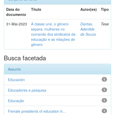
Data do
Título
Autor(es)
Tipo
documento
31-Mai-2023
A classe une, o gênero
Dantas,
Tese
separa: mulheres no
Adenilde
comando dos sindicatos da
de Souza
educação e as relações de
gênero
Busca facetada
Assunto
Educación
1
Educadores e pesquisa
1
Educação
1
Female presidents of education tr...
1