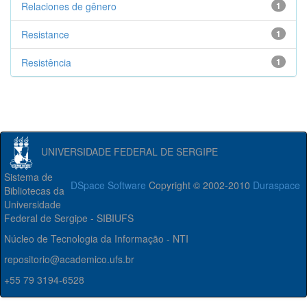
Relaciones de gênero
1
Resistance
1
Resistência
1
UNIVERSIDADE FEDERAL DE SERGIPE
Sistema de
DSpace Software
Copyright © 2002-2010
Duraspace
Bibliotecas da
Universidade
Federal de Sergipe - SIBIUFS
Núcleo de Tecnologia da Informação - NTI
repositorio@academico.ufs.br
+55 79 3194-6528