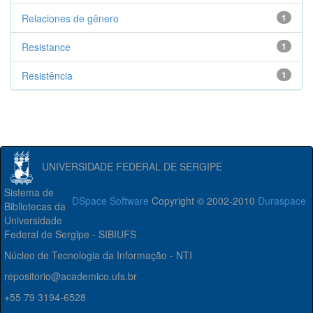
Relaciones de gênero
1
Resistance
1
Resistência
1
UNIVERSIDADE FEDERAL DE SERGIPE
Sistema de
DSpace Software
Copyright © 2002-2010
Duraspace
Bibliotecas da
Universidade
Federal de Sergipe - SIBIUFS
Núcleo de Tecnologia da Informação - NTI
repositorio@academico.ufs.br
+55 79 3194-6528