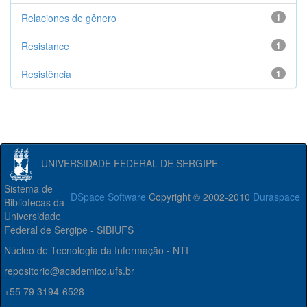
Relaciones de gênero
1
Resistance
1
Resistência
1
UNIVERSIDADE FEDERAL DE SERGIPE
Sistema de
DSpace Software
Copyright © 2002-2010
Duraspace
Bibliotecas da
Universidade
Federal de Sergipe - SIBIUFS
Núcleo de Tecnologia da Informação - NTI
repositorio@academico.ufs.br
+55 79 3194-6528