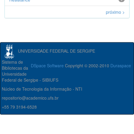
próximo >
UNIVERSIDADE FEDERAL DE SERGIPE
Sistema de
DSpace Software
Copyright © 2002-2010
Duraspace
Bibliotecas da
Universidade
Federal de Sergipe - SIBIUFS
Núcleo de Tecnologia da Informação - NTI
repositorio@academico.ufs.br
+55 79 3194-6528