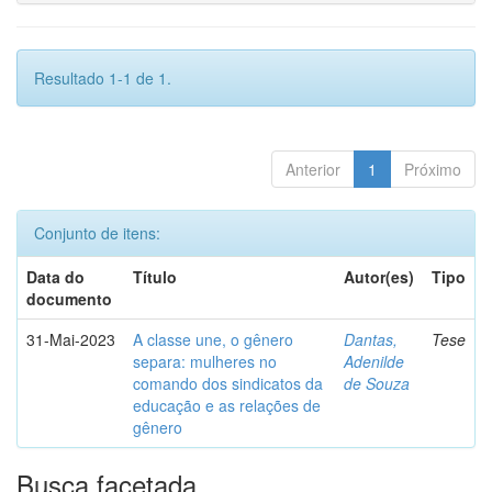
Resultado 1-1 de 1.
Anterior
1
Próximo
Conjunto de itens:
Data do
Título
Autor(es)
Tipo
documento
31-Mai-2023
A classe une, o gênero
Dantas,
Tese
separa: mulheres no
Adenilde
comando dos sindicatos da
de Souza
educação e as relações de
gênero
Busca facetada