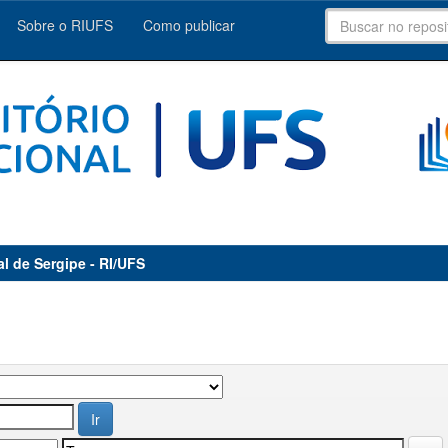
Sobre o RIUFS
Como publicar
al de Sergipe - RI/UFS