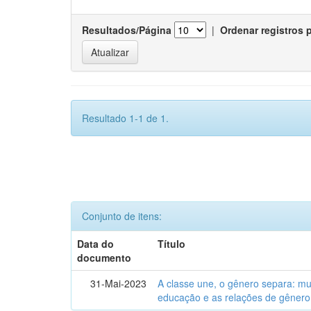
Resultados/Página
|
Ordenar registros 
Resultado 1-1 de 1.
Conjunto de itens:
Data do
Título
documento
31-Mai-2023
A classe une, o gênero separa: m
educação e as relações de gênero