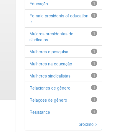
Educação
1
Female presidents of education
1
tr...
Mujeres presidentas de
1
sindicatos...
Mulheres e pesquisa
1
Mulheres na educação
1
Mulheres sindicalistas
1
Relaciones de gênero
1
Relações de gênero
1
Resistance
1
próximo >