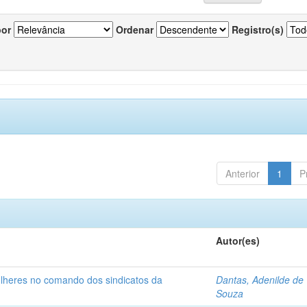
por
Ordenar
Registro(s)
Anterior
1
P
Autor(es)
ulheres no comando dos sindicatos da
Dantas, Adenilde de
Souza