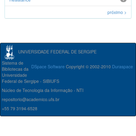
próximo >
UNIVERSIDADE FEDERAL DE SERGIPE
Sistema de
DSpace Software
Copyright © 2002-2010
Duraspace
Bibliotecas da
Universidade
Federal de Sergipe - SIBIUFS
Núcleo de Tecnologia da Informação - NTI
repositorio@academico.ufs.br
+55 79 3194-6528