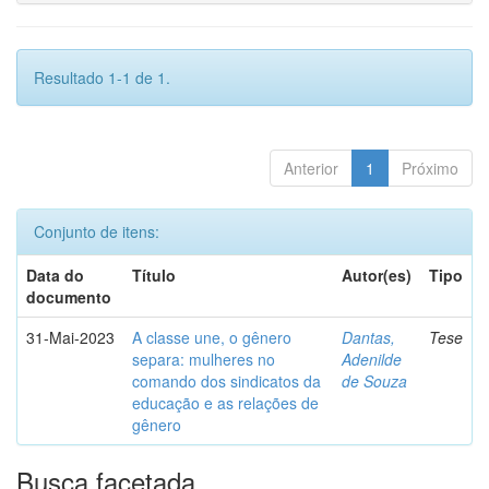
Resultado 1-1 de 1.
Anterior
1
Próximo
Conjunto de itens:
Data do
Título
Autor(es)
Tipo
documento
31-Mai-2023
A classe une, o gênero
Dantas,
Tese
separa: mulheres no
Adenilde
comando dos sindicatos da
de Souza
educação e as relações de
gênero
Busca facetada