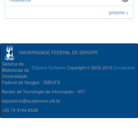
próximo >
UNIVERSIDADE FEDERAL DE SERGIPE
Sistema de
DSpace Software
Copyright © 2002-2010
Duraspace
Bibliotecas da
Universidade
Federal de Sergipe - SIBIUFS
Núcleo de Tecnologia da Informação - NTI
repositorio@academico.ufs.br
+55 79 3194-6528