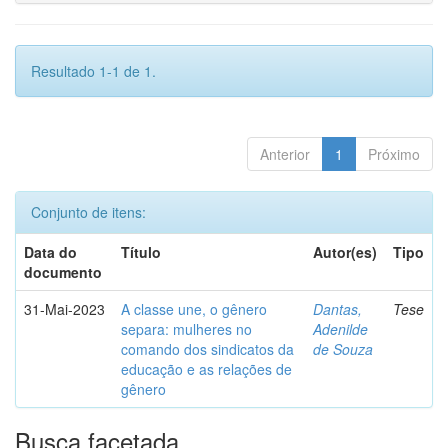
Resultado 1-1 de 1.
Anterior
1
Próximo
Conjunto de itens:
Data do
Título
Autor(es)
Tipo
documento
31-Mai-2023
A classe une, o gênero
Dantas,
Tese
separa: mulheres no
Adenilde
comando dos sindicatos da
de Souza
educação e as relações de
gênero
Busca facetada