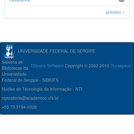
próximo >
UNIVERSIDADE FEDERAL DE SERGIPE
Sistema de
DSpace Software
Copyright © 2002-2010
Duraspace
Bibliotecas da
Universidade
Federal de Sergipe - SIBIUFS
Núcleo de Tecnologia da Informação - NTI
repositorio@academico.ufs.br
+55 79 3194-6528