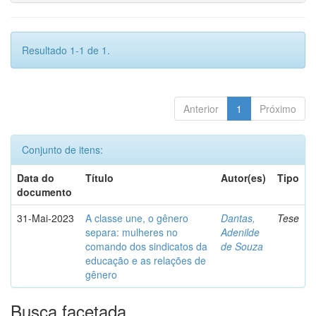
Resultado 1-1 de 1.
Anterior
1
Próximo
Conjunto de itens:
Data do
Título
Autor(es)
Tipo
documento
31-Mai-2023
A classe une, o gênero
Dantas,
Tese
separa: mulheres no
Adenilde
comando dos sindicatos da
de Souza
educação e as relações de
gênero
Busca facetada