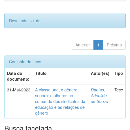
Resultado 1-1 de 1.
Anterior
1
Próximo
Conjunto de itens:
Data do
Título
Autor(es)
Tipo
documento
31-Mai-2023
A classe une, o gênero
Dantas,
Tese
separa: mulheres no
Adenilde
comando dos sindicatos da
de Souza
educação e as relações de
gênero
Busca facetada