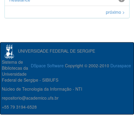
próximo >
UNIVERSIDADE FEDERAL DE SERGIPE
Sistema de
DSpace Software
Copyright © 2002-2010
Duraspace
Bibliotecas da
Universidade
Federal de Sergipe - SIBIUFS
Núcleo de Tecnologia da Informação - NTI
repositorio@academico.ufs.br
+55 79 3194-6528