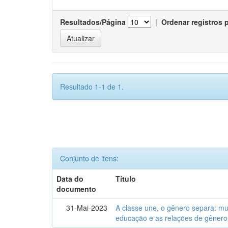
Resultados/Página
|
Ordenar registros 
Resultado 1-1 de 1.
Conjunto de itens:
Data do
Título
documento
31-Mai-2023
A classe une, o gênero separa: m
educação e as relações de gênero