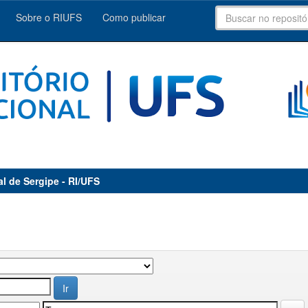
Sobre o RIUFS
Como publicar
al de Sergipe - RI/UFS