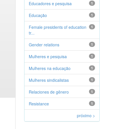
Educadores e pesquisa
1
Educação
1
Female presidents of education
1
tr...
Gender relations
1
Mulheres e pesquisa
1
Mulheres na educação
1
Mulheres sindicalistas
1
Relaciones de gênero
1
Resistance
1
próximo >