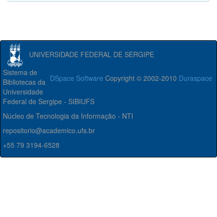
UNIVERSIDADE FEDERAL DE SERGIPE
Sistema de
DSpace Software
Copyright © 2002-2010
Duraspace
Bibliotecas da
Universidade
Federal de Sergipe - SIBIUFS
Núcleo de Tecnologia da Informação - NTI
repositorio@academico.ufs.br
+55 79 3194-6528