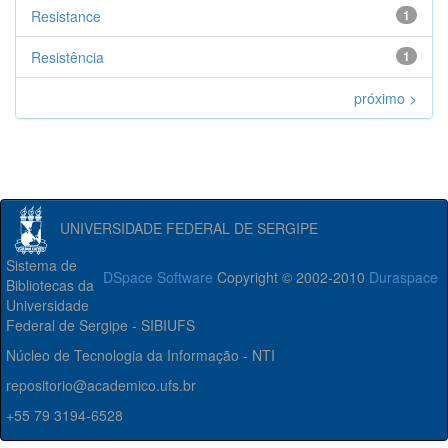
Resistance
1
Resistência
1
próximo >
UNIVERSIDADE FEDERAL DE SERGIPE
Sistema de
DSpace Software
Copyright © 2002-2010
Duraspace
Bibliotecas da
Universidade
Federal de Sergipe - SIBIUFS
Núcleo de Tecnologia da Informação - NTI
repositorio@academico.ufs.br
+55 79 3194-6528