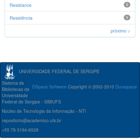
Resistance
1
Resistência
1
próximo >
UNIVERSIDADE FEDERAL DE SERGIPE
Sistema de
DSpace Software
Copyright © 2002-2010
Duraspace
Bibliotecas da
Universidade
Federal de Sergipe - SIBIUFS
Núcleo de Tecnologia da Informação - NTI
repositorio@academico.ufs.br
+55 79 3194-6528