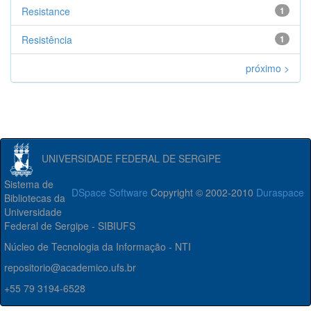
Resistance
1
Resistência
1
próximo >
UNIVERSIDADE FEDERAL DE SERGIPE
Sistema de
DSpace Software
Copyright © 2002-2010
Duraspace
Bibliotecas da
Universidade
Federal de Sergipe - SIBIUFS
Núcleo de Tecnologia da Informação - NTI
repositorio@academico.ufs.br
+55 79 3194-6528