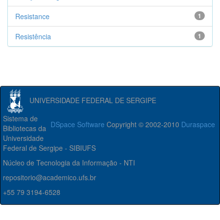
Resistance
1
Resistência
1
UNIVERSIDADE FEDERAL DE SERGIPE
Sistema de
DSpace Software
Copyright © 2002-2010
Duraspace
Bibliotecas da
Universidade
Federal de Sergipe - SIBIUFS
Núcleo de Tecnologia da Informação - NTI
repositorio@academico.ufs.br
+55 79 3194-6528