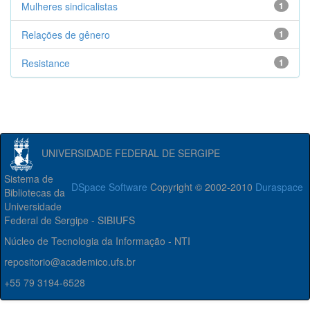
Mulheres sindicalistas
1
Relações de gênero
1
Resistance
1
UNIVERSIDADE FEDERAL DE SERGIPE
Sistema de
DSpace Software
Copyright © 2002-2010
Duraspace
Bibliotecas da
Universidade
Federal de Sergipe - SIBIUFS
Núcleo de Tecnologia da Informação - NTI
repositorio@academico.ufs.br
+55 79 3194-6528