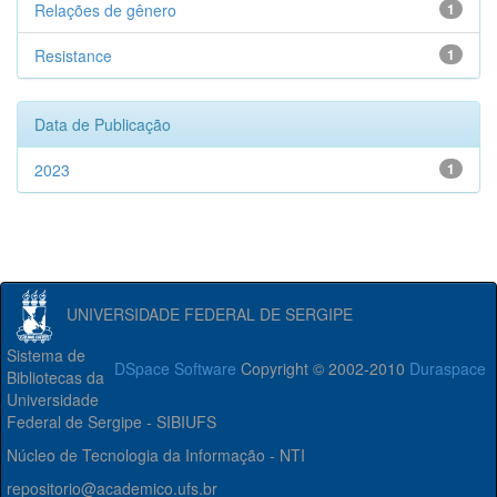
Relações de gênero
1
Resistance
1
Data de Publicação
2023
1
UNIVERSIDADE FEDERAL DE SERGIPE
Sistema de
DSpace Software
Copyright © 2002-2010
Duraspace
Bibliotecas da
Universidade
Federal de Sergipe - SIBIUFS
Núcleo de Tecnologia da Informação - NTI
repositorio@academico.ufs.br