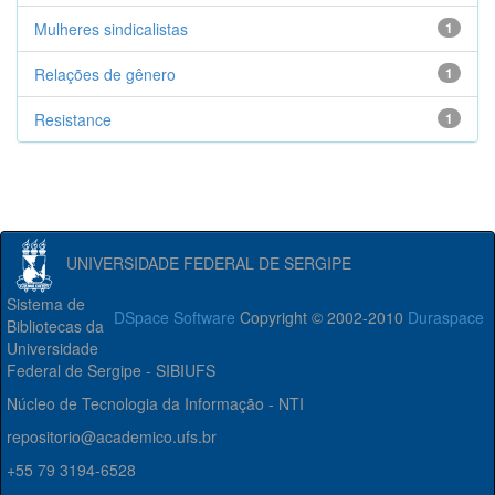
Mulheres sindicalistas
1
Relações de gênero
1
Resistance
1
UNIVERSIDADE FEDERAL DE SERGIPE
Sistema de
DSpace Software
Copyright © 2002-2010
Duraspace
Bibliotecas da
Universidade
Federal de Sergipe - SIBIUFS
Núcleo de Tecnologia da Informação - NTI
repositorio@academico.ufs.br
+55 79 3194-6528