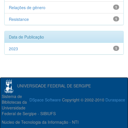
Relações de gênero
1
Resistance
1
Data de Publicação
2023
1
UNIVERSIDADE FEDERAL DE SERGIPE
Sistema de
DSpace Software
Copyright © 2002-2010
Duraspace
Bibliotecas da
Universidade
Federal de Sergipe - SIBIUFS
Núcleo de Tecnologia da Informação - NTI