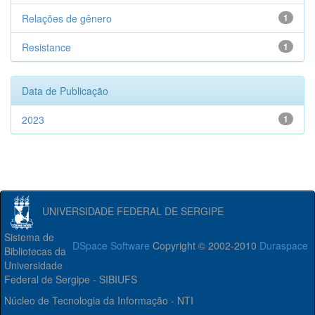
Relações de gênero
1
Resistance
1
Data de Publicação
2023
1
UNIVERSIDADE FEDERAL DE SERGIPE
Sistema de
DSpace Software
Copyright © 2002-2010
Duraspace
Bibliotecas da
Universidade
Federal de Sergipe - SIBIUFS
Núcleo de Tecnologia da Informação - NTI