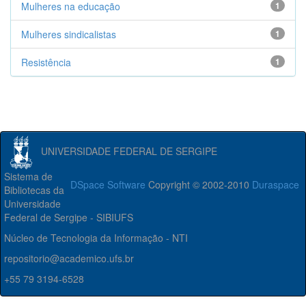
Mulheres na educação
1
Mulheres sindicalistas
1
Resistência
1
UNIVERSIDADE FEDERAL DE SERGIPE
Sistema de
DSpace Software
Copyright © 2002-2010
Duraspace
Bibliotecas da
Universidade
Federal de Sergipe - SIBIUFS
Núcleo de Tecnologia da Informação - NTI
repositorio@academico.ufs.br
+55 79 3194-6528