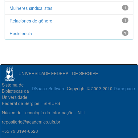
Mulheres sindicalistas
1
Relaciones de gênero
1
Resistência
1
UNIVERSIDADE FEDERAL DE SERGIPE
Sistema de
DSpace Software
Copyright © 2002-2010
Duraspace
Bibliotecas da
Universidade
Federal de Sergipe - SIBIUFS
Núcleo de Tecnologia da Informação - NTI
repositorio@academico.ufs.br
+55 79 3194-6528