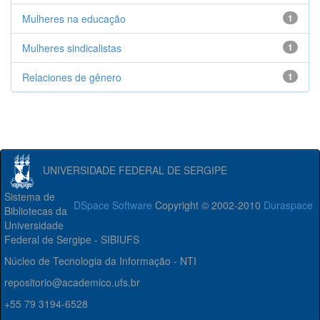
Mulheres na educação
1
Mulheres sindicalistas
1
Relaciones de gênero
1
UNIVERSIDADE FEDERAL DE SERGIPE
Sistema de
DSpace Software
Copyright © 2002-2010
Duraspace
Bibliotecas da
Universidade
Federal de Sergipe - SIBIUFS
Núcleo de Tecnologia da Informação - NTI
repositorio@academico.ufs.br
+55 79 3194-6528