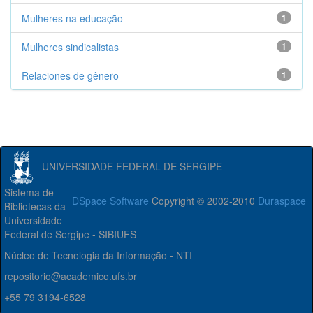
Mulheres na educação
1
Mulheres sindicalistas
1
Relaciones de gênero
1
UNIVERSIDADE FEDERAL DE SERGIPE
Sistema de
DSpace Software
Copyright © 2002-2010
Duraspace
Bibliotecas da
Universidade
Federal de Sergipe - SIBIUFS
Núcleo de Tecnologia da Informação - NTI
repositorio@academico.ufs.br
+55 79 3194-6528