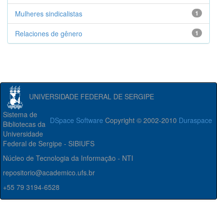
Mulheres sindicalistas
1
Relaciones de gênero
1
UNIVERSIDADE FEDERAL DE SERGIPE
Sistema de
DSpace Software
Copyright © 2002-2010
Duraspace
Bibliotecas da
Universidade
Federal de Sergipe - SIBIUFS
Núcleo de Tecnologia da Informação - NTI
repositorio@academico.ufs.br
+55 79 3194-6528