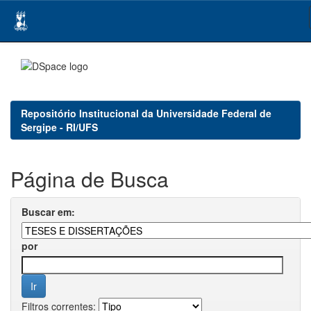
Skip
navigation
Repositório Institucional da Universidade Federal de
Sergipe - RI/UFS
Página de Busca
Buscar em:
por
Filtros correntes: