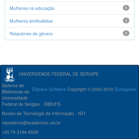
Mulheres na educação
1
Mulheres sindicalistas
1
Relaciones de gênero
1
UNIVERSIDADE FEDERAL DE SERGIPE
Sistema de
DSpace Software
Copyright © 2002-2010
Duraspace
Bibliotecas da
Universidade
Federal de Sergipe - SIBIUFS
Núcleo de Tecnologia da Informação - NTI
repositorio@academico.ufs.br
+55 79 3194-6528