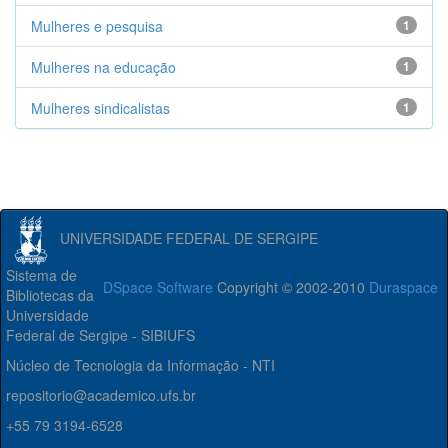
Mulheres e pesquisa
1
Mulheres na educação
1
Mulheres sindicalistas
1
UNIVERSIDADE FEDERAL DE SERGIPE
Sistema de
DSpace Software
Copyright © 2002-2010
Duraspace
Bibliotecas da
Universidade
Federal de Sergipe - SIBIUFS
Núcleo de Tecnologia da Informação - NTI
repositorio@academico.ufs.br
+55 79 3194-6528