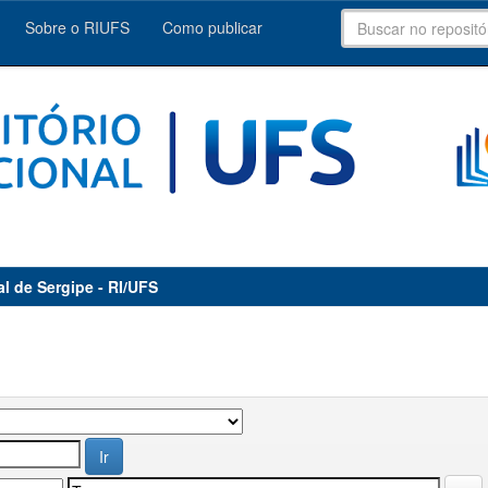
Sobre o RIUFS
Como publicar
al de Sergipe - RI/UFS