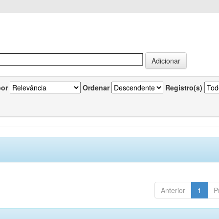
por
Ordenar
Registro(s)
Anterior
1
P