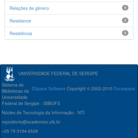
Relações de gênero
1
Resistance
1
Resistência
1
UNIVERSIDADE FEDERAL DE SERGIPE
Sistema de
DSpace Software
Copyright © 2002-2010
Duraspace
Bibliotecas da
Universidade
Federal de Sergipe - SIBIUFS
Núcleo de Tecnologia da Informação - NTI
repositorio@academico.ufs.br
+55 79 3194-6528