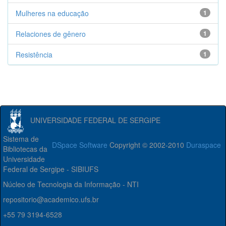
Mulheres na educação
1
Relaciones de gênero
1
Resistência
1
UNIVERSIDADE FEDERAL DE SERGIPE
Sistema de
DSpace Software
Copyright © 2002-2010
Duraspace
Bibliotecas da
Universidade
Federal de Sergipe - SIBIUFS
Núcleo de Tecnologia da Informação - NTI
repositorio@academico.ufs.br
+55 79 3194-6528