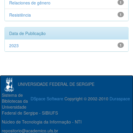
Relaciones de gênero
1
Resistência
1
Data de Publicação
2023
1
UNIVERSIDADE FEDERAL DE SERGIPE
Sistema de
DSpace Software
Copyright © 2002-2010
Duraspace
Bibliotecas da
Universidade
Federal de Sergipe - SIBIUFS
Núcleo de Tecnologia da Informação - NTI
repositorio@academico.ufs.br