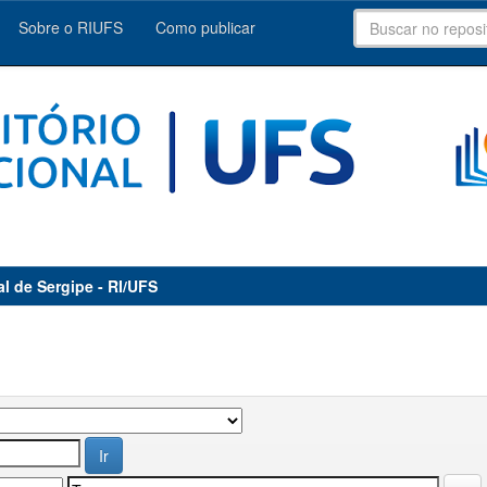
Sobre o RIUFS
Como publicar
al de Sergipe - RI/UFS