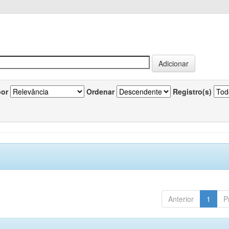
por
Ordenar
Registro(s)
Anterior
1
P