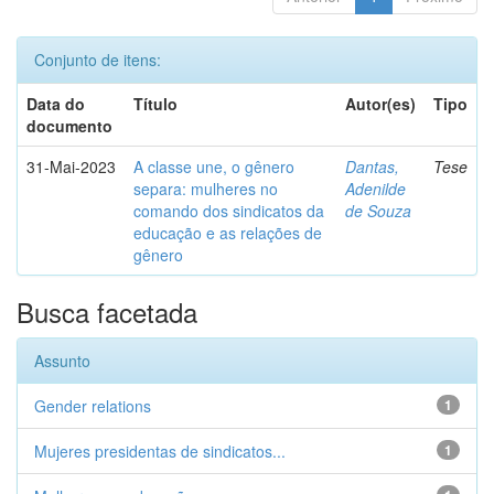
Conjunto de itens:
Data do
Título
Autor(es)
Tipo
documento
31-Mai-2023
A classe une, o gênero
Dantas,
Tese
separa: mulheres no
Adenilde
comando dos sindicatos da
de Souza
educação e as relações de
gênero
Busca facetada
Assunto
Gender relations
1
Mujeres presidentas de sindicatos...
1