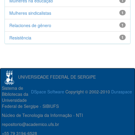
Mulheres na educação
1
Mulheres sindicalistas
1
Relaciones de gênero
1
Resistência
1
UNIVERSIDADE FEDERAL DE SERGIPE
Sistema de
DSpace Software
Copyright © 2002-2010
Duraspace
Bibliotecas da
Universidade
Federal de Sergipe - SIBIUFS
Núcleo de Tecnologia da Informação - NTI
repositorio@academico.ufs.br
+55 79 3194-6528