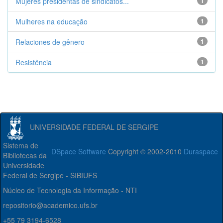
Mujeres presidentas de sindicatos...
1
Mulheres na educação
1
Relaciones de gênero
1
Resistência
1
UNIVERSIDADE FEDERAL DE SERGIPE
Sistema de
DSpace Software
Copyright © 2002-2010
Duraspace
Bibliotecas da
Universidade
Federal de Sergipe - SIBIUFS
Núcleo de Tecnologia da Informação - NTI
repositorio@academico.ufs.br
+55 79 3194-6528