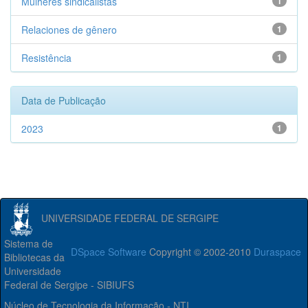
Mulheres sindicalistas
1
Relaciones de gênero
1
Resistência
1
Data de Publicação
2023
1
UNIVERSIDADE FEDERAL DE SERGIPE
Sistema de
DSpace Software
Copyright © 2002-2010
Duraspace
Bibliotecas da
Universidade
Federal de Sergipe - SIBIUFS
Núcleo de Tecnologia da Informação - NTI