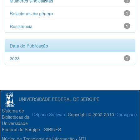
Mulheres sindicalistas
1
Relaciones de gênero
1
Resistência
1
Data de Publicação
2023
1
UNIVERSIDADE FEDERAL DE SERGIPE
Sistema de
DSpace Software
Copyright © 2002-2010
Duraspace
Bibliotecas da
Universidade
Federal de Sergipe - SIBIUFS
Núcleo de Tecnologia da Informação - NTI